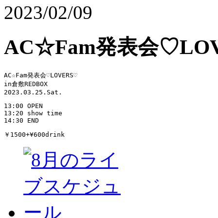
2023/02/09
AC☆Fam発表会♡LO
AC☆Fam発表会♡LOVERS♡

in倉敷REDBOX

2023.03.25.Sat.
13:00 OPEN  

13:20 show time

14:30 END
￥1500+¥600drink