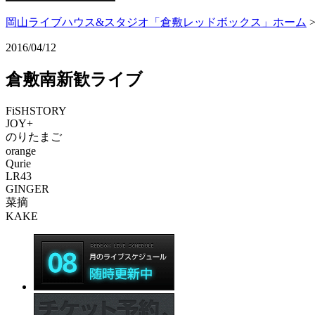
岡山ライブハウス&スタジオ「倉敷レッドボックス」ホーム
2016/04/12
倉敷南新歓ライブ
FiSHSTORY
JOY+
のりたまご
orange
Qurie
LR43
GINGER
菜摘
KAKE