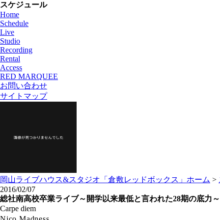
スケジュール
Home
Schedule
Live
Studio
Recording
Rental
Access
RED MARQUEE
お問い合わせ
サイトマップ
岡山ライブハウス&スタジオ「倉敷レッドボックス」ホーム
>
2016/02/07
総社南高校卒業ライブ～開学以来最低と言われた28期の底力～
Carpe diem
Nico Madness