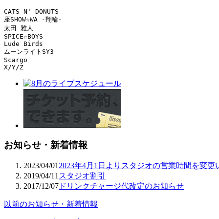
CATS N' DONUTS

座SHOW☆WA -翔輪-

太田 雅人

SPICE☆BOYS

Lude Birds

ムーンライトSY3

Scargo

X/Y/Z
お知らせ・新着情報
2023/04/01
2023年4月1日よりスタジオの営業時間を変
2019/04/11
スタジオ割引
2017/12/07
ドリンクチャージ代改定のお知らせ
以前のお知らせ・新着情報