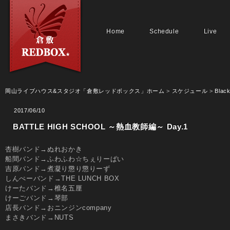
Home
Schedule
Live
岡山ライブハウス&スタジオ「倉敷レッドボックス」ホーム
>
スケジュール
>
Black
2017/06/10
BATTLE HIGH SCHOOL ～熱血教師編～ Day.1
杏樹バンド→ぬれおかき
船間バンド→ふわふわ☆ちぇりーぱい
吉原バンド→煮凝り懲り懲りーず
しんぺーバンド→THE LUNCH BOX
けーたバンド→椎名五厘
けーごバンド→琴部
店長バンド→おニンジンcompany
まさきバンド→NUTS