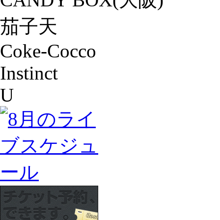
茄子天
Coke-Cocco
Instinct
U