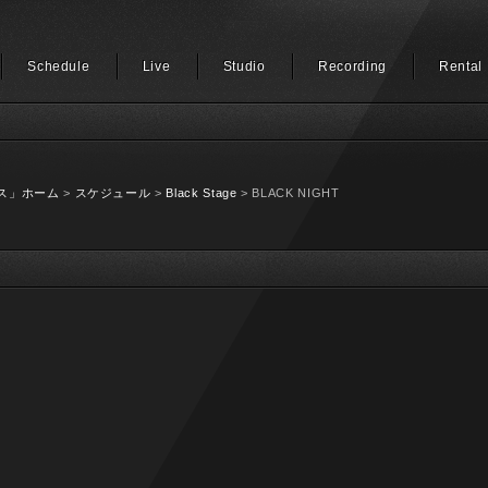
Schedule
Live
Studio
Recording
Rental
ス」ホーム
>
スケジュール
>
Black Stage
> BLACK NIGHT