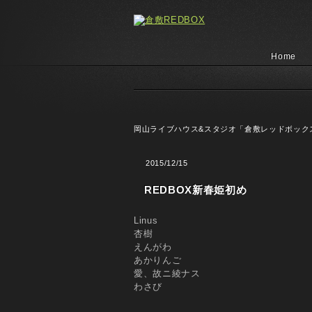
Home
岡山ライブハウス&スタジオ「倉敷レッドボック
2015/12/15
REDBOX新春姫初め
Linus
杏樹
えんがわ
あかりんご
愛、故ニ綾ナス
わさび