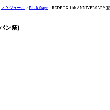
>
スケジュール
>
Black Stage
> REDBOX 11th ANNIVERSAR
ピバン祭]