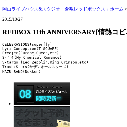
岡山ライブハウス&スタジオ「倉敷レッドボックス」ホーム
2015/10/27
REDBOX 11th ANNIVERSARY[情熱コ
CELEBRASIONS(superfly)

Lyri Conception(T-SQUARE)

Freejer(Europe,Queen,etc)

S-４４(My Chemical Romance)

S-Cargo (Led Zepplin,King Crimson,etc)

Trash☆Sters(サザンオールスターズ)

KAZU-BAND(Dokken)
