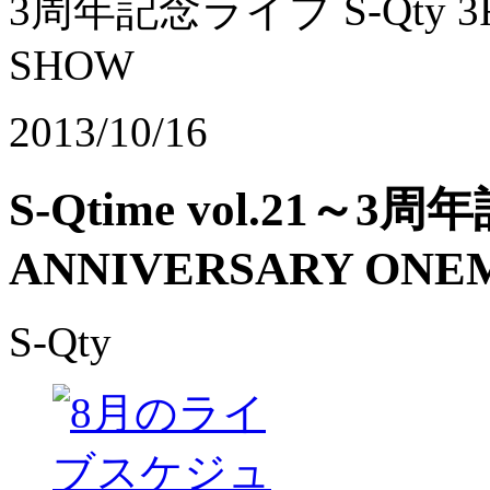
3周年記念ライブ S-Qty 3R
SHOW
2013/10/16
S-Qtime vol.21～3周
ANNIVERSARY ONE
S-Qty