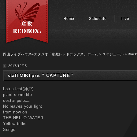
Home
Schedule
Live
岡山ライブハウス&スタジオ「倉敷レッドボックス」ホーム
>
スケジュール
>
Black
2017/12/25
staff MIKI pre. ” CAPTURE “
Lotus leaf(神戸)
plant some life
sestar poloca
No leaves your light
from now on
THE HELLO WATER
Yellow teller
Songs