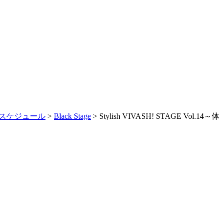
スケジュール
>
Black Stage
> Stylish VIVASH! STAGE Vol.1